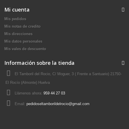
Mi cuenta
Mis pedidos
Mis notas de credito
Mis direcciones
Mis datos personales
Mis vales de descuento
Información sobre la tienda
El Tamboril del Rocio, C/ Moguer, 3 ( Frente a Santuario) 21750-
El Rocío (Almonte) Huelva
Llámenos ahora:
959 44 27 03
Email:
pedidoseltamborildelrocio@gmail.com