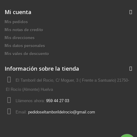
Mi cuenta
Mis pedidos
Mis notas de credito
Mis direcciones
Mis datos personales
Mis vales de descuento
Información sobre la tienda
El Tamboril del Rocio, C/ Moguer, 3 ( Frente a Santuario) 21750-
El Rocío (Almonte) Huelva
Llámenos ahora:
959 44 27 03
Email:
pedidoseltamborildelrocio@gmail.com