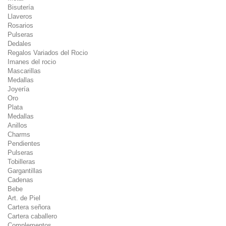
Bisutería
Llaveros
Rosarios
Pulseras
Dedales
Regalos Variados del Rocio
Imanes del rocio
Mascarillas
Medallas
Joyería
Oro
Plata
Medallas
Anillos
Charms
Pendientes
Pulseras
Tobilleras
Gargantillas
Cadenas
Bebe
Art. de Piel
Cartera señora
Cartera caballero
Complementos