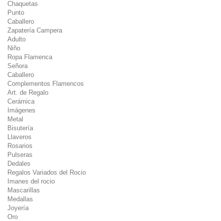
Chaquetas
Punto
Caballero
Zapatería Campera
Adulto
Niño
Ropa Flamenca
Señora
Caballero
Complementos Flamencos
Art. de Regalo
Cerámica
Imágenes
Metal
Bisutería
Llaveros
Rosarios
Pulseras
Dedales
Regalos Variados del Rocio
Imanes del rocio
Mascarillas
Medallas
Joyería
Oro