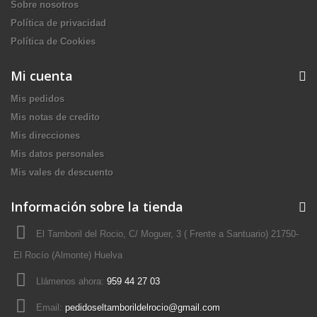
Sobre nosotros
Política de privacidad
Política de Cookies
Mi cuenta
Mis pedidos
Mis notas de credito
Mis direcciones
Mis datos personales
Mis vales de descuento
Información sobre la tienda
El Tamboril del Rocio, C/ Moguer, 3 ( Frente a Santuario) 21750-
El Rocío (Almonte) Huelva
Llámenos ahora:
959 44 27 03
Email:
pedidoseltamborildelrocio@gmail.com