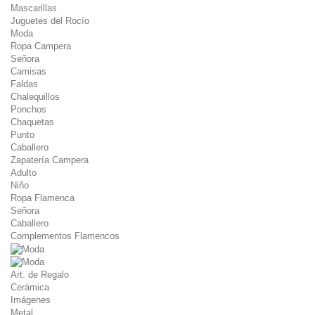
Mascarillas
Juguetes del Rocío
Moda
Ropa Campera
Señora
Camisas
Faldas
Chalequillos
Ponchos
Chaquetas
Punto
Caballero
Zapatería Campera
Adulto
Niño
Ropa Flamenca
Señora
Caballero
Complementos Flamencos
Art. de Regalo
Cerámica
Imágenes
Metal