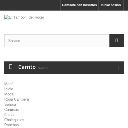
Contacte con nosotros
Iniciar sesión
Carrito
vacío
Menú
Inicio
Moda
Ropa Campera
Señora
Camisas
Faldas
Chalequillos
Ponchos