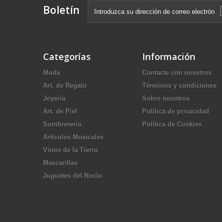
Boletín
Categorías
Información
Moda
Contacte con nosotros
Art. de Regalo
Términos y condiciones
Joyería
Sobre nosotros
Art. de Piel
Política de privacidad
Sombrerería
Política de Cookies
Artículos Musicales
Vinos de la Tierra
Mascarillas
Juguetes del Rocío