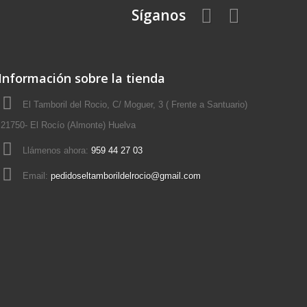
Síganos
Información sobre la tienda
El Tamboril del Rocio, C/ Moguer, 3 ( Frente a Santuario)
21750- El Rocío (Almonte) Huelva
Llámenos ahora:
959 44 27 03
Email:
pedidoseltamborildelrocio@gmail.com