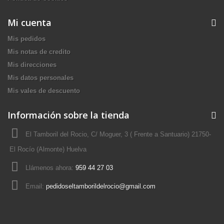
Mi cuenta
Mis pedidos
Mis notas de credito
Mis direcciones
Mis datos personales
Mis vales de descuento
Información sobre la tienda
El Tamboril del Rocio, C/ Moguer, 3 ( Frente a Santuario) 21750-
El Rocío (Almonte) Huelva
Llámenos ahora:
959 44 27 03
Email:
pedidoseltamborildelrocio@gmail.com