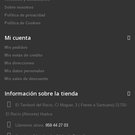
Sobre nosotros
Política de privacidad
Política de Cookies
Mi cuenta
Mis pedidos
Mis notas de credito
Mis direcciones
Mis datos personales
Mis vales de descuento
Información sobre la tienda
El Tamboril del Rocio, C/ Moguer, 3 ( Frente a Santuario) 21750-
El Rocío (Almonte) Huelva
Llámenos ahora:
959 44 27 03