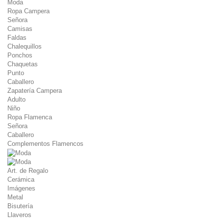
Moda
Ropa Campera
Señora
Camisas
Faldas
Chalequillos
Ponchos
Chaquetas
Punto
Caballero
Zapatería Campera
Adulto
Niño
Ropa Flamenca
Señora
Caballero
Complementos Flamencos
Art. de Regalo
Cerámica
Imágenes
Metal
Bisutería
Llaveros