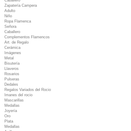
Caballero
Zapatería Campera
Adulto
Niño
Ropa Flamenca
Señora
Caballero
Complementos Flamencos
Art. de Regalo
Cerámica
Imágenes
Metal
Bisutería
Llaveros
Rosarios
Pulseras
Dedales
Regalos Variados del Rocio
Imanes del rocio
Mascarillas
Medallas
Joyería
Oro
Plata
Medallas