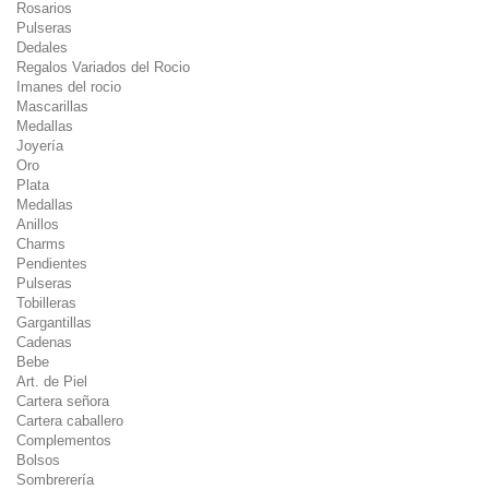
Rosarios
Pulseras
Dedales
Regalos Variados del Rocio
Imanes del rocio
Mascarillas
Medallas
Joyería
Oro
Plata
Medallas
Anillos
Charms
Pendientes
Pulseras
Tobilleras
Gargantillas
Cadenas
Bebe
Art. de Piel
Cartera señora
Cartera caballero
Complementos
Bolsos
Sombrerería