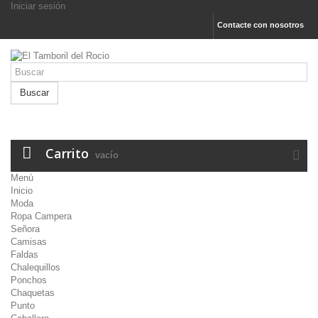
Iniciar sesión
Contacte con nosotros
Buscar
Carrito
vacío
Menú
Inicio
Moda
Ropa Campera
Señora
Camisas
Faldas
Chalequillos
Ponchos
Chaquetas
Punto