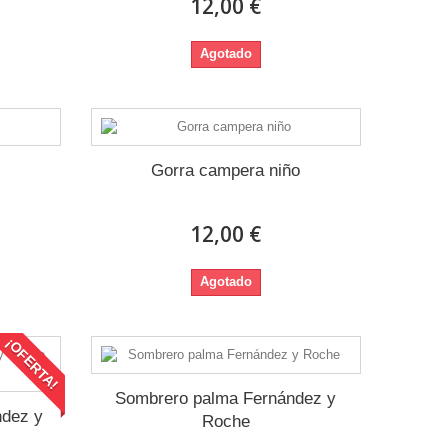
12,00 €
Agotado
o
Gorra campera niño
12,00 €
Agotado
¡OFERTA!
Sombrero palma Fernández y
dez y
Roche