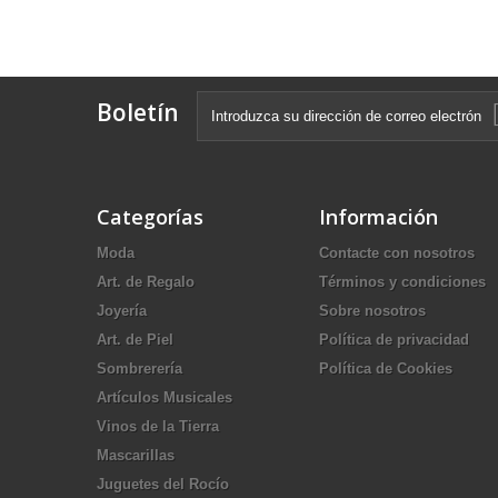
Boletín
Categorías
Información
Moda
Contacte con nosotros
Art. de Regalo
Términos y condiciones
Joyería
Sobre nosotros
Art. de Piel
Política de privacidad
Sombrerería
Política de Cookies
Artículos Musicales
Vinos de la Tierra
Mascarillas
Juguetes del Rocío