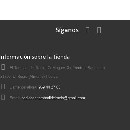
Síganos
Información sobre la tienda
El Tamboril del Rocio, C/ Moguer, 3 ( Frente a Santuario)
21750- El Rocío (Almonte) Huelva
Llámenos ahora:
959 44 27 03
Email:
pedidoseltamborildelrocio@gmail.com