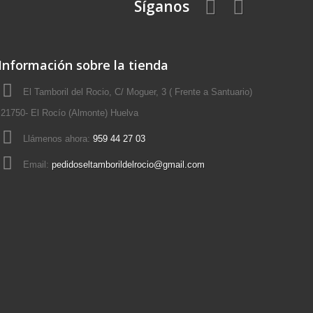
Síganos
Información sobre la tienda
El Tamboril del Rocio, C/ Moguer, 3 ( Frente a Santuario)
21750- El Rocío (Almonte) Huelva
Llámenos ahora:
959 44 27 03
Email:
pedidoseltamborildelrocio@gmail.com