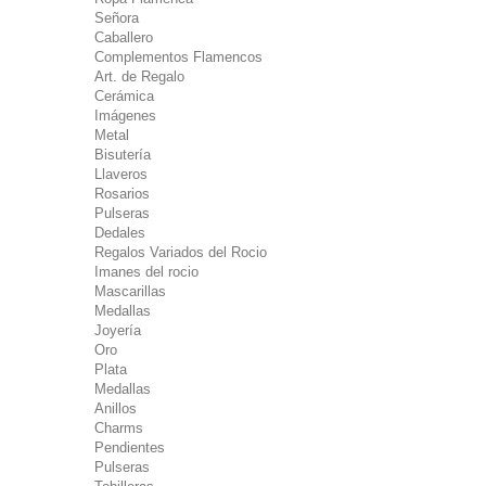
Señora
Caballero
Complementos Flamencos
Art. de Regalo
Cerámica
Imágenes
Metal
Bisutería
Llaveros
Rosarios
Pulseras
Dedales
Regalos Variados del Rocio
Imanes del rocio
Mascarillas
Medallas
Joyería
Oro
Plata
Medallas
Anillos
Charms
Pendientes
Pulseras