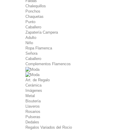
Faldas
Chalequillos
Ponchos
Chaquetas
Punto
Caballero
Zapatería Campera
Adulto
Niño
Ropa Flamenca
Señora
Caballero
Complementos Flamencos
Art. de Regalo
Cerámica
Imágenes
Metal
Bisutería
Llaveros
Rosarios
Pulseras
Dedales
Regalos Variados del Rocio