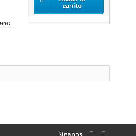
carrito
terest
Síganos