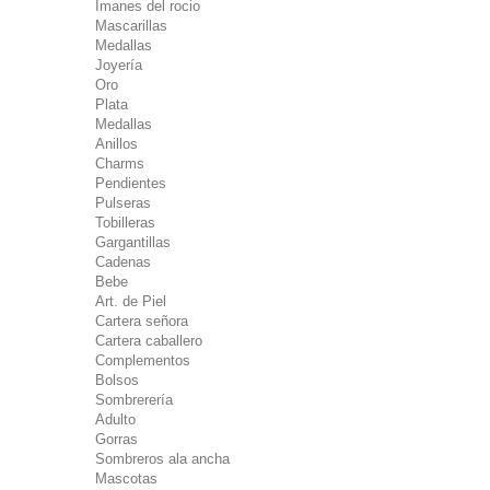
Imanes del rocio
Mascarillas
Medallas
Joyería
Oro
Plata
Medallas
Anillos
Charms
Pendientes
Pulseras
Tobilleras
Gargantillas
Cadenas
Bebe
Art. de Piel
Cartera señora
Cartera caballero
Complementos
Bolsos
Sombrerería
Adulto
Gorras
Sombreros ala ancha
Mascotas