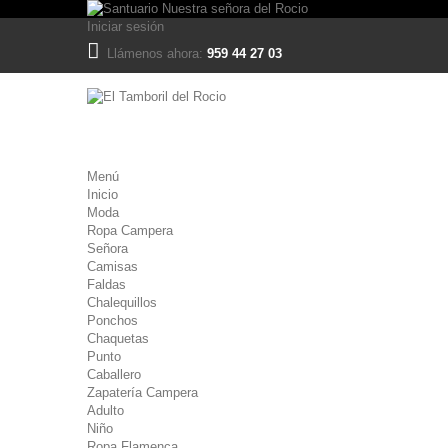
Iniciar sesión
Llámenos ahora:
959 44 27 03
Menú
Inicio
Moda
Ropa Campera
Señora
Camisas
Faldas
Chalequillos
Ponchos
Chaquetas
Punto
Caballero
Zapatería Campera
Adulto
Niño
Ropa Flamenca