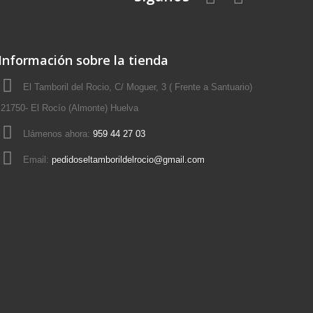
Información sobre la tienda
El Tamboril del Rocio, C/ Moguer, 3 ( Frente a Santuario)
21750- El Rocío (Almonte) Huelva
Llámenos ahora:
959 44 27 03
Email:
pedidoseltamborildelrocio@gmail.com