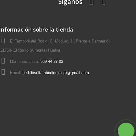
Síganos
Información sobre la tienda
El Tamboril del Rocio, C/ Moguer, 3 ( Frente a Santuario)
21750- El Rocío (Almonte) Huelva
Llámenos ahora:
959 44 27 03
Email:
pedidoseltamborildelrocio@gmail.com