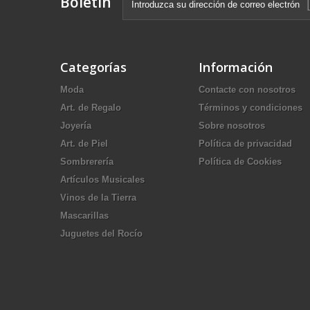
Boletín
Categorías
Información
Moda
Contacte con nosotros
Art. de Regalo
Términos y condiciones
Joyería
Sobre nosotros
Art. de Piel
Política de privacidad
Sombrerería
Política de Cookies
Artículos Musicales
Vinos de la Tierra
Mascarillas
Juguetes del Rocío