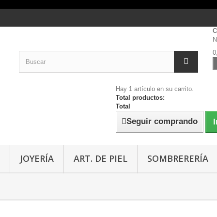
C
N
0
Hay 1 artículo en su carrito.
Total productos:
Total
Seguir comprando
I
JOYERÍA
ART. DE PIEL
SOMBRERERÍA