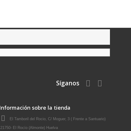
Síganos
Información sobre la tienda
El Tamboril del Rocio, C/ Moguer, 3 ( Frente a Santuario)
21750- El Rocío (Almonte) Huelva