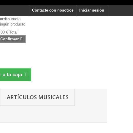
Contacte con nosotros
Iniciar sesión
arrito
vacío
ingún producto
,00 €
Total
Confirmar
r a la caja
ARTÍCULOS MUSICALES